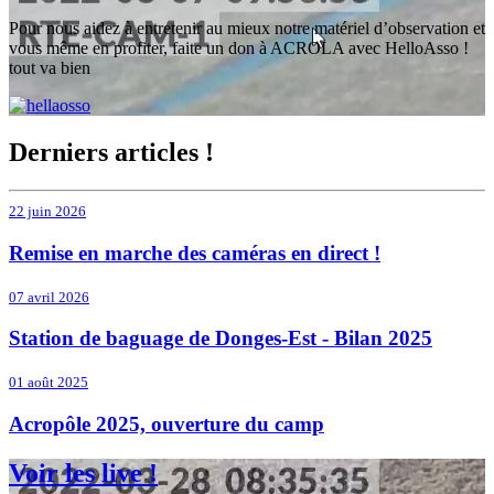
Pour nous aidez à entretenir au mieux notre matériel d’observation et
vous même en profiter, faite un don à ACROLA avec HelloAsso !
tout va bien
Derniers articles !
22 juin 2026
Remise en marche des caméras en direct !
07 avril 2026
Station de baguage de Donges-Est - Bilan 2025
01 août 2025
Acropôle 2025, ouverture du camp
Voir les live !