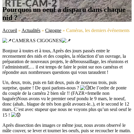
Pourquoi un oeuf a disparu dans chaque
nid ?
Accueil
»
Actualités
»
Cigogne
»
Caméras, les derniers événements
CAMERAS CIGOGNES
Bonjour à toutes et à tous, Après des jours passés entre le
recensement des nids et des couples, la rédaction d’un ouvrage, la
préparation de nouveaux projets, le débroussaillage, les réunions et
l’administratif,… il est temps de faire le point sur nos caméras et
répondre aux nombreuses questions qui vous taraudent !
Un, deux, trois, puis en fait deux, puis de nouveau trois, puis
surprise, quatre ! De quoi parlons-nous ?
De l’ordre de ponte
du couple de la caméra 2 bien sûr !! (FAZR+femelle non
baguée)Nous avons vu le premier oeuf pondu le 9 mars, le noeuf,
donc (ahah.. blague de très bon goût avouez-le..), et le second le 12
mars. C’est avec stupeur que nous ne voyons plus qu’un seul oeuf le
15 !
Après dissection des images ce même jour, nous avons observé le
mâle couver, se lever et tourner les oeufs, puis se recoucher le matin.