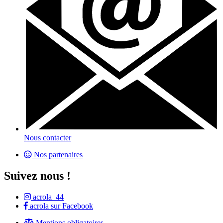
Nous contacter
Nos partenaires
Suivez nous !
acrola_44
acrola sur Facebook
Mentions obligatoires