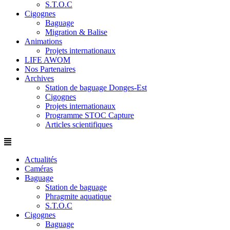
S.T.O.C
Cigognes
Baguage
Migration & Balise
Animations
Projets internationaux
LIFE AWOM
Nos Partenaires
Archives
Station de baguage Donges-Est
Cigognes
Projets internationaux
Programme STOC Capture
Articles scientifiques
Actualités
Caméras
Baguage
Station de baguage
Phragmite aquatique
S.T.O.C
Cigognes
Baguage