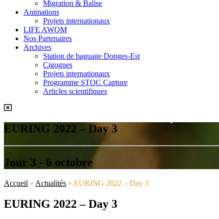
Migration & Balise
Animations
Projets internationaux
LIFE AWOM
Nos Partenaires
Archives
Station de baguage Donges-Est
Cigognes
Projets internationaux
Programme STOC Capture
Articles scientifiques
EURING 2022 – Day 3
Jour 3 - 6 octobre
Accueil
»
Actualités
»
EURING 2022 – Day 3
EURING 2022 – Day 3